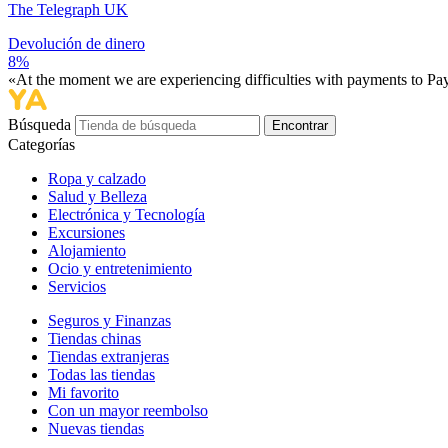
The Telegraph UK
Devolución de dinero
8%
«At the moment we are experiencing difficulties with payments to PayP
Búsqueda
Encontrar
Categorías
Ropa y calzado
Salud y Belleza
Electrónica y Tecnología
Excursiones
Alojamiento
Ocio y entretenimiento
Servicios
Seguros y Finanzas
Tiendas chinas
Tiendas extranjeras
Todas las tiendas
Mi favorito
Con un mayor reembolso
Nuevas tiendas