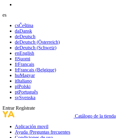
es
cs
Čeština
da
Dansk
de
Deutsch
de
Deutsch (Österreich)
de
Deutsch (Schweiz)
en
English
fi
Suomi
fr
Français
fr
Français (Belgique)
hu
Magyar
it
Italiano
pl
Polski
pt
Português
sv
Svenska
Entrar
Regístrate
Catálogo de la tienda
Aplicación movil
Ayuda /Preguntas frecuentes
Condiciones de uso