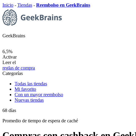
Inicio
-
Tiendas
-
Reembolso en GeekBrains
GeekBrains
6,5%
Activar
Leer el
reglas de compra
Categorías
Todas las tiendas
Mi favorito
Con un mayor reembolso
Nuevas tiendas
68
días
Promedio de
tiempo de espera de caché
Compras con cashback en Geek