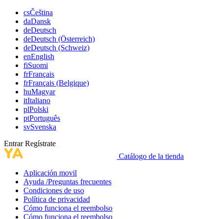
cs
Čeština
da
Dansk
de
Deutsch
de
Deutsch (Österreich)
de
Deutsch (Schweiz)
en
English
fi
Suomi
fr
Français
fr
Français (Belgique)
hu
Magyar
it
Italiano
pl
Polski
pt
Português
sv
Svenska
Entrar
Regístrate
Catálogo de la tienda
Aplicación movil
Ayuda /Preguntas frecuentes
Condiciones de uso
Política de privacidad
Cómo funciona el reembolso
Cómo funciona el reembolso