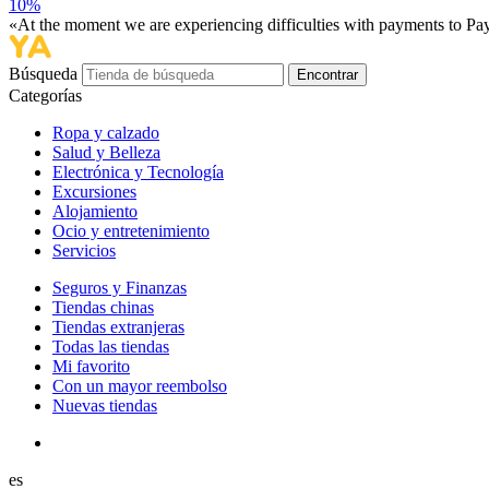
10%
«At the moment we are experiencing difficulties with payments to PayP
Búsqueda
Encontrar
Categorías
Ropa y calzado
Salud y Belleza
Electrónica y Tecnología
Excursiones
Alojamiento
Ocio y entretenimiento
Servicios
Seguros y Finanzas
Tiendas chinas
Tiendas extranjeras
Todas las tiendas
Mi favorito
Con un mayor reembolso
Nuevas tiendas
es