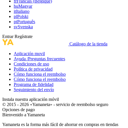
fr
Français (Belgique)
hu
Magyar
it
Italiano
pl
Polski
pt
Português
sv
Svenska
Entrar
Regístrate
Catálogo de la tienda
Aplicación movil
Ayuda /Preguntas frecuentes
Condiciones de uso
Política de privacidad
Cómo funciona el reembolso
Cómo funciona el reembolso
Programa de fidelidad
Seguimiento del envío
Instala nuestra aplicación móvil
© 2015 - 2026 «Yamaneta» -
servicio de reembolso seguro
Opciones de pago
Bienvenido a
Ya
maneta
Yamaneta es la forma más fácil de ahorrar en compras en tiendas