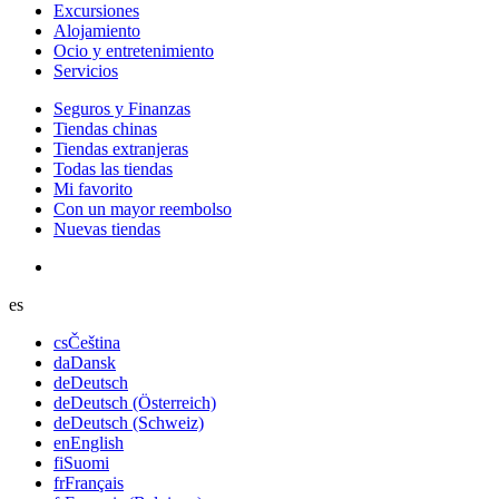
Excursiones
Alojamiento
Ocio y entretenimiento
Servicios
Seguros y Finanzas
Tiendas chinas
Tiendas extranjeras
Todas las tiendas
Mi favorito
Con un mayor reembolso
Nuevas tiendas
es
cs
Čeština
da
Dansk
de
Deutsch
de
Deutsch (Österreich)
de
Deutsch (Schweiz)
en
English
fi
Suomi
fr
Français