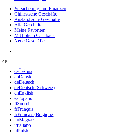
Versicherung und Finanzen
Chinesische Geschäfte
Ausländische Geschäfte
Alle Geschäfte
Meine Favoriten
Mit hohem Cashback
Neue Geschäfte
de
cs
Čeština
da
Dansk
de
Deutsch
de
Deutsch (Schweiz)
en
English
es
Español
fi
Suomi
fr
Français
fr
Français (Belgique)
hu
Magyar
it
Italiano
pl
Polski