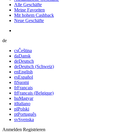
Alle Geschäfte
Meine Favoriten
Mit hohem Cashback
Neue Geschäfte
de
cs
Čeština
da
Dansk
de
Deutsch
de
Deutsch (Schweiz)
en
English
es
Español
fi
Suomi
fr
Français
fr
Français (Belgique)
hu
Magyar
it
Italiano
pl
Polski
pt
Português
sv
Svenska
Anmelden
Registrieren