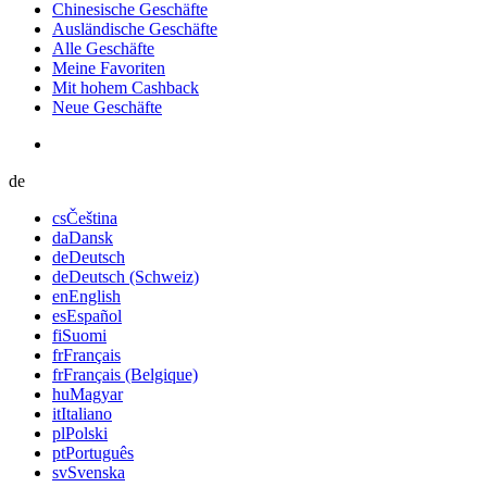
Chinesische Geschäfte
Ausländische Geschäfte
Alle Geschäfte
Meine Favoriten
Mit hohem Cashback
Neue Geschäfte
de
cs
Čeština
da
Dansk
de
Deutsch
de
Deutsch (Schweiz)
en
English
es
Español
fi
Suomi
fr
Français
fr
Français (Belgique)
hu
Magyar
it
Italiano
pl
Polski
pt
Português
sv
Svenska