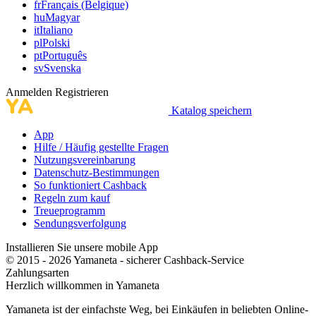
fr
Français (Belgique)
hu
Magyar
it
Italiano
pl
Polski
pt
Português
sv
Svenska
Anmelden
Registrieren
Katalog speichern
App
Hilfe / Häufig gestellte Fragen
Nutzungsvereinbarung
Datenschutz-Bestimmungen
So funktioniert Cashback
Regeln zum kauf
Treueprogramm
Sendungsverfolgung
Installieren Sie unsere mobile App
© 2015 - 2026 Yamaneta -
sicherer Cashback-Service
Zahlungsarten
Herzlich willkommen in
Ya
maneta
Yamaneta ist der einfachste Weg, bei Einkäufen in beliebten Online-