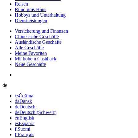
Reisen
Rund ums Haus
Hobbys und Unterhaltung
Dienstleistungen
Versicherung und Finanzen
Chinesische Geschäfte
Ausländische Geschäfte
Alle Geschäfte
Meine Favoriten
Mit hohem Cashback
Neue Geschäfte
de
cs
Čeština
da
Dansk
de
Deutsch
de
Deutsch (Schweiz)
en
English
es
Español
fi
Suomi
fr
Français