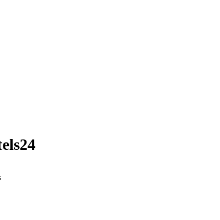
els24
s