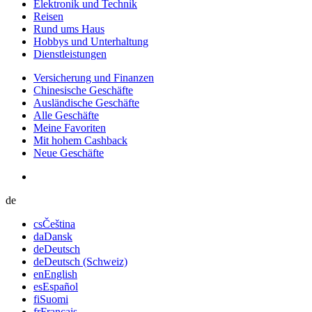
Elektronik und Technik
Reisen
Rund ums Haus
Hobbys und Unterhaltung
Dienstleistungen
Versicherung und Finanzen
Chinesische Geschäfte
Ausländische Geschäfte
Alle Geschäfte
Meine Favoriten
Mit hohem Cashback
Neue Geschäfte
de
cs
Čeština
da
Dansk
de
Deutsch
de
Deutsch (Schweiz)
en
English
es
Español
fi
Suomi
fr
Français