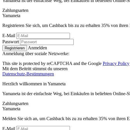
Yamaneta ist der einfachste Weg, bei Einkäufen in beliebten Online-
Zahlungsarten
Ya
maneta
Registrieren Sie sich, um Cashback bis zu zu erhalten
35%
von ihren 
E-Mail
Passwort
Anmelden
Registrieren
Anmeldung über soziale Netzwerke:
This site is protected by reCAPTCHA and the Google
Privacy Policy
Mit dem Beitritt stimmst du unseren
Datenschutz-Bestimmungen
Herzlich willkommen in
Ya
maneta
Yamaneta ist der einfachste Weg, bei Einkäufen in beliebten Online-
Zahlungsarten
Ya
maneta
Melden Sie sich an, um Cashback bis zu zu erhalten
35%
von ihren E
E-Mail