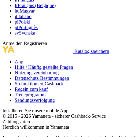
fr
Français (Belgique)
hu
Magyar
it
Italiano
pl
Polski
pt
Português
sv
Svenska
Anmelden
Registrieren
Katalog speichern
App
Hilfe / Häufig gestellte Fragen
Nutzungsvereinbarung
Datenschutz-Bestimmungen
So funktioniert Cashback
Regeln zum kauf
Treueprogramm
Sendungsverfolgung
Installieren Sie unsere mobile App
© 2015 - 2026 Yamaneta -
sicherer Cashback-Service
Zahlungsarten
Herzlich willkommen in
Ya
maneta