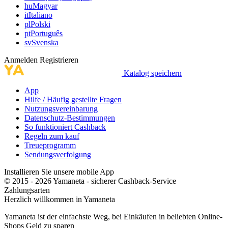
hu
Magyar
it
Italiano
pl
Polski
pt
Português
sv
Svenska
Anmelden
Registrieren
Katalog speichern
App
Hilfe / Häufig gestellte Fragen
Nutzungsvereinbarung
Datenschutz-Bestimmungen
So funktioniert Cashback
Regeln zum kauf
Treueprogramm
Sendungsverfolgung
Installieren Sie unsere mobile App
© 2015 - 2026 Yamaneta -
sicherer Cashback-Service
Zahlungsarten
Herzlich willkommen in
Ya
maneta
Yamaneta ist der einfachste Weg, bei Einkäufen in beliebten Online-
Shops Geld zu sparen