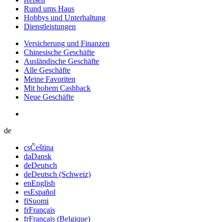
Rund ums Haus
Hobbys und Unterhaltung
Dienstleistungen
Versicherung und Finanzen
Chinesische Geschäfte
Ausländische Geschäfte
Alle Geschäfte
Meine Favoriten
Mit hohem Cashback
Neue Geschäfte
de
cs
Čeština
da
Dansk
de
Deutsch
de
Deutsch (Schweiz)
en
English
es
Español
fi
Suomi
fr
Français
fr
Français (Belgique)