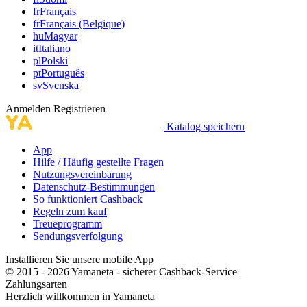
fr
Français
fr
Français (Belgique)
hu
Magyar
it
Italiano
pl
Polski
pt
Português
sv
Svenska
Anmelden
Registrieren
Katalog speichern
App
Hilfe / Häufig gestellte Fragen
Nutzungsvereinbarung
Datenschutz-Bestimmungen
So funktioniert Cashback
Regeln zum kauf
Treueprogramm
Sendungsverfolgung
Installieren Sie unsere mobile App
© 2015 - 2026 Yamaneta -
sicherer Cashback-Service
Zahlungsarten
Herzlich willkommen in
Ya
maneta