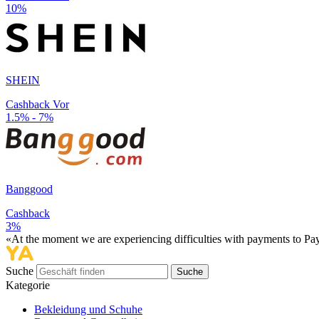
10%
SHEIN
Cashback Vor
1.5% - 7%
Banggood
Cashback
3%
«At the moment we are experiencing difficulties with payments to PayP
Suche
Suche
Kategorie
Bekleidung und Schuhe