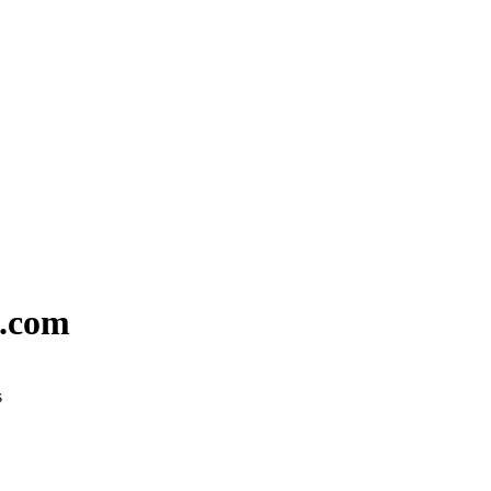
X.com
s