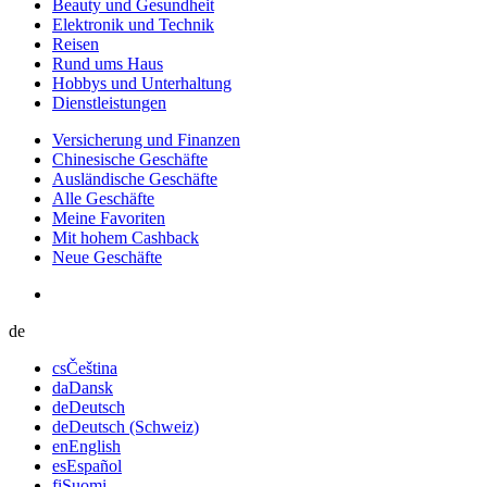
Beauty und Gesundheit
Elektronik und Technik
Reisen
Rund ums Haus
Hobbys und Unterhaltung
Dienstleistungen
Versicherung und Finanzen
Chinesische Geschäfte
Ausländische Geschäfte
Alle Geschäfte
Meine Favoriten
Mit hohem Cashback
Neue Geschäfte
de
cs
Čeština
da
Dansk
de
Deutsch
de
Deutsch (Schweiz)
en
English
es
Español
fi
Suomi