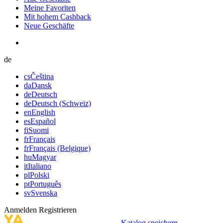
Meine Favoriten
Mit hohem Cashback
Neue Geschäfte
de
cs
Čeština
da
Dansk
de
Deutsch
de
Deutsch (Schweiz)
en
English
es
Español
fi
Suomi
fr
Français
fr
Français (Belgique)
hu
Magyar
it
Italiano
pl
Polski
pt
Português
sv
Svenska
Anmelden
Registrieren
Katalog speichern