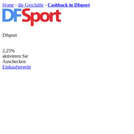
Home
-
die Geschäfte
-
Cashback in Dfsport
Dfsport
2,25%
aktivieren Sie
Auschecken
Einkaufsregeln