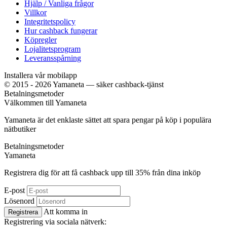
Hjälp / Vanliga frågor
Villkor
Integritetspolicy
Hur cashback fungerar
Köpregler
Lojalitetsprogram
Leveransspårning
Installera vår mobilapp
© 2015 - 2026 Yamaneta —
säker cashback-tjänst
Betalningsmetoder
Välkommen till
Ya
maneta
Yamaneta är det enklaste sättet att spara pengar på köp i populära
nätbutiker
Betalningsmetoder
Ya
maneta
Registrera dig för att få cashback upp till
35%
från dina inköp
E-post
Lösenord
Att komma in
Registrera
Registrering via sociala nätverk: