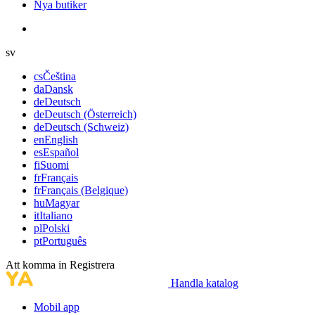
Nya butiker
sv
cs
Čeština
da
Dansk
de
Deutsch
de
Deutsch (Österreich)
de
Deutsch (Schweiz)
en
English
es
Español
fi
Suomi
fr
Français
fr
Français (Belgique)
hu
Magyar
it
Italiano
pl
Polski
pt
Português
Att komma in
Registrera
Handla katalog
Mobil app