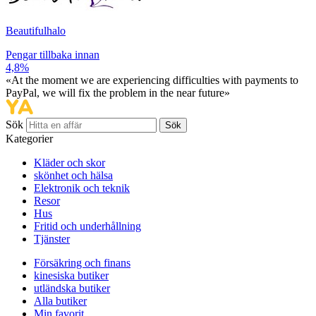
Beautifulhalo
Pengar tillbaka innan
4,8%
«At the moment we are experiencing difficulties with payments to
PayPal, we will fix the problem in the near future»
Sök
Sök
Kategorier
Kläder och skor
skönhet och hälsa
Elektronik och teknik
Resor
Hus
Fritid och underhållning
Tjänster
Försäkring och finans
kinesiska butiker
utländska butiker
Alla butiker
Min favorit