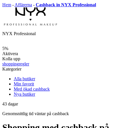
Hem
-
Affärerna
-
Cashback in NYX Professional
NYX Professional
5%
Aktivera
Kolla upp
shoppingregler
Kategorier
Alla butiker
Min favorit
Med ökad cashback
Nya butiker
43
dagar
Genomsnittlig tid
väntar på cashback
Shopping med cashback på