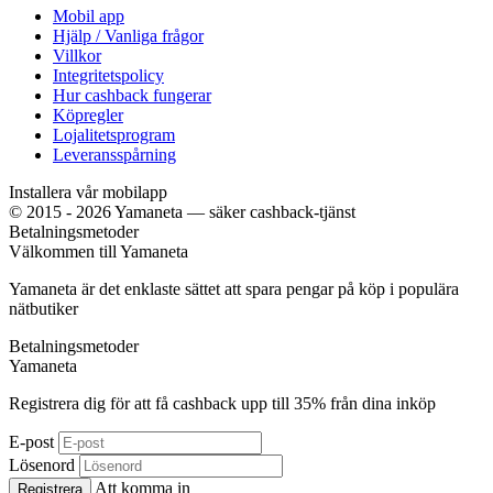
Mobil app
Hjälp / Vanliga frågor
Villkor
Integritetspolicy
Hur cashback fungerar
Köpregler
Lojalitetsprogram
Leveransspårning
Installera vår mobilapp
© 2015 - 2026 Yamaneta —
säker cashback-tjänst
Betalningsmetoder
Välkommen till
Ya
maneta
Yamaneta är det enklaste sättet att spara pengar på köp i populära
nätbutiker
Betalningsmetoder
Ya
maneta
Registrera dig för att få cashback upp till
35%
från dina inköp
E-post
Lösenord
Att komma in
Registrera