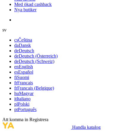
Med ökad cashback
Nya butiker
sv
cs
Čeština
da
Dansk
de
Deutsch
de
Deutsch (Österreich)
de
Deutsch (Schweiz)
en
English
es
Español
fi
Suomi
fr
Français
fr
Français (Belgique)
hu
Magyar
it
Italiano
pl
Polski
pt
Português
Att komma in
Registrera
Handla katalog