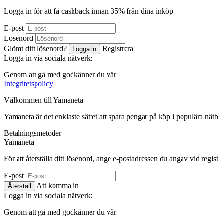
Logga in för att få cashback innan
35%
från dina inköp
E-post
Lösenord
Glömt ditt lösenord?
Registrera
Logga in
Logga in via sociala nätverk:
Genom att gå med godkänner du vår
Integritetspolicy
Välkommen till
Ya
maneta
Yamaneta är det enklaste sättet att spara pengar på köp i populära nätb
Betalningsmetoder
Ya
maneta
För att återställa ditt lösenord, ange e-postadressen du angav vid regis
E-post
Att komma in
Återställ
Logga in via sociala nätverk:
Genom att gå med godkänner du vår