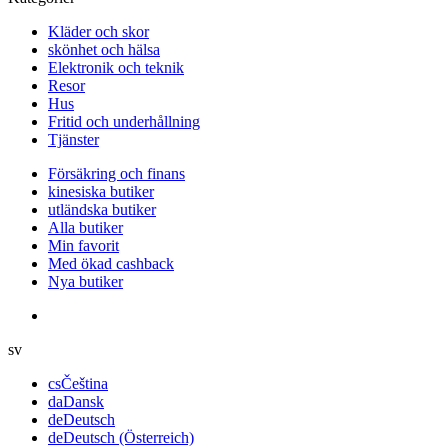
Kläder och skor
skönhet och hälsa
Elektronik och teknik
Resor
Hus
Fritid och underhållning
Tjänster
Försäkring och finans
kinesiska butiker
utländska butiker
Alla butiker
Min favorit
Med ökad cashback
Nya butiker
sv
cs
Čeština
da
Dansk
de
Deutsch
de
Deutsch (Österreich)