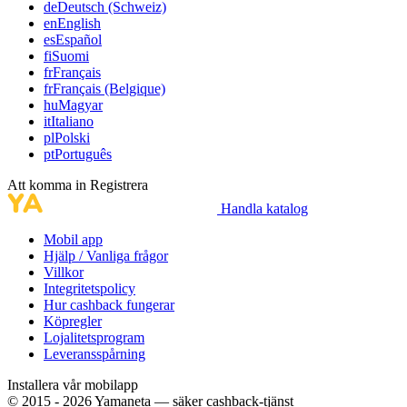
de
Deutsch (Schweiz)
en
English
es
Español
fi
Suomi
fr
Français
fr
Français (Belgique)
hu
Magyar
it
Italiano
pl
Polski
pt
Português
Att komma in
Registrera
Handla katalog
Mobil app
Hjälp / Vanliga frågor
Villkor
Integritetspolicy
Hur cashback fungerar
Köpregler
Lojalitetsprogram
Leveransspårning
Installera vår mobilapp
© 2015 - 2026 Yamaneta —
säker cashback-tjänst