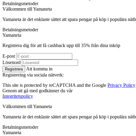
Betalningsmetoder
Välkommen till
Ya
maneta
Yamaneta är det enklaste sättet att spara pengar på köp i populära nätb
Betalningsmetoder
Ya
maneta
Registrera dig för att få cashback upp till
35%
från dina inköp
E-post
Lösenord
Att komma in
Registrera
Registrering via sociala nätverk:
This site is protected by reCAPTCHA and the Google
Privacy Policy
Genom att gå med godkänner du vår
Integritetspolicy
Välkommen till
Ya
maneta
Yamaneta är det enklaste sättet att spara pengar på köp i populära nätb
Betalningsmetoder
Ya
maneta