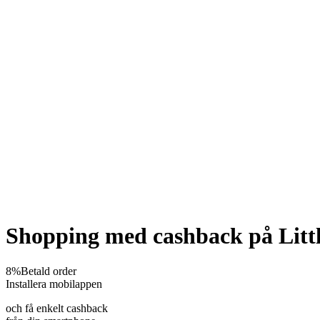
Shopping med cashback på Lit
8%
Betald order
Installera mobilappen
och få enkelt cashback