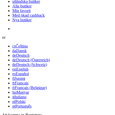
utländska butiker
Alla butiker
Min favorit
Med ökad cashback
Nya butiker
sv
cs
Čeština
da
Dansk
de
Deutsch
de
Deutsch (Österreich)
de
Deutsch (Schweiz)
en
English
es
Español
fi
Suomi
fr
Français
fr
Français (Belgique)
hu
Magyar
it
Italiano
pl
Polski
pt
Português
Att komma in
Registrera