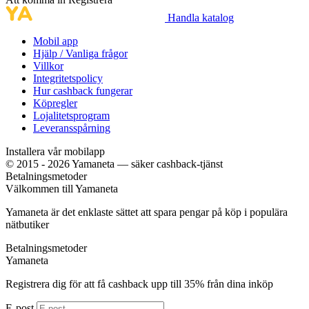
Handla katalog
Mobil app
Hjälp / Vanliga frågor
Villkor
Integritetspolicy
Hur cashback fungerar
Köpregler
Lojalitetsprogram
Leveransspårning
Installera vår mobilapp
© 2015 - 2026 Yamaneta —
säker cashback-tjänst
Betalningsmetoder
Välkommen till
Ya
maneta
Yamaneta är det enklaste sättet att spara pengar på köp i populära
nätbutiker
Betalningsmetoder
Ya
maneta
Registrera dig för att få cashback upp till
35%
från dina inköp
E-post