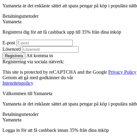
Yamaneta är det enklaste sättet att spara pengar på köp i populära nätb
Betalningsmetoder
Ya
maneta
Registrera dig för att få cashback upp till
35%
från dina inköp
E-post
Lösenord
Att komma in
Registrera
Registrering via sociala nätverk:
This site is protected by reCAPTCHA and the Google
Privacy Policy
Genom att gå med godkänner du vår
Integritetspolicy
Välkommen till
Ya
maneta
Yamaneta är det enklaste sättet att spara pengar på köp i populära nätb
Betalningsmetoder
Ya
maneta
Logga in för att få cashback innan
35%
från dina inköp