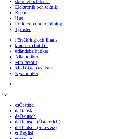
skönhet och hälsa
Elektronik och teknik
Resor
Hus
Fritid och underhållning
Tjänster
Försäkring och finans
kinesiska butiker
utländska butiker
Alla butiker
Min favorit
Med ökad cashback
Nya butiker
sv
cs
Čeština
da
Dansk
de
Deutsch
de
Deutsch (Österreich)
de
Deutsch (Schweiz)
en
English
es
Español