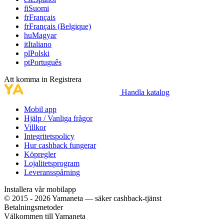
fi
Suomi
fr
Français
fr
Français (Belgique)
hu
Magyar
it
Italiano
pl
Polski
pt
Português
Att komma in
Registrera
Handla katalog
Mobil app
Hjälp / Vanliga frågor
Villkor
Integritetspolicy
Hur cashback fungerar
Köpregler
Lojalitetsprogram
Leveransspårning
Installera vår mobilapp
© 2015 - 2026 Yamaneta —
säker cashback-tjänst
Betalningsmetoder
Välkommen till
Ya
maneta