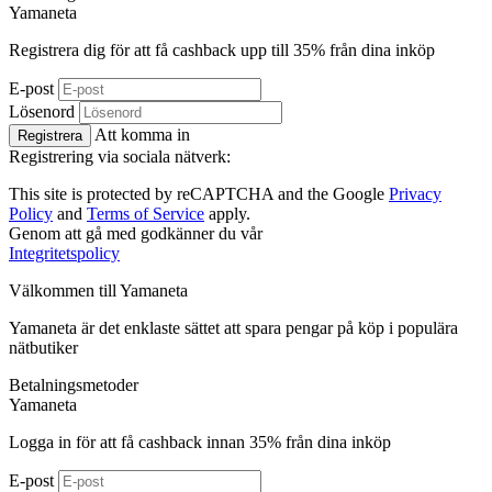
Ya
maneta
Registrera dig för att få cashback upp till
35%
från dina inköp
E-post
Lösenord
Att komma in
Registrera
Registrering via sociala nätverk:
This site is protected by reCAPTCHA and the Google
Privacy
Policy
and
Terms of Service
apply.
Genom att gå med godkänner du vår
Integritetspolicy
Välkommen till
Ya
maneta
Yamaneta är det enklaste sättet att spara pengar på köp i populära
nätbutiker
Betalningsmetoder
Ya
maneta
Logga in för att få cashback innan
35%
från dina inköp
E-post