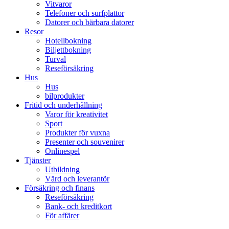
Vitvaror
Telefoner och surfplattor
Datorer och bärbara datorer
Resor
Hotellbokning
Biljettbokning
Turval
Reseförsäkring
Hus
Hus
bilprodukter
Fritid och underhållning
Varor för kreativitet
Sport
Produkter för vuxna
Presenter och souvenirer
Onlinespel
Tjänster
Utbildning
Värd och leverantör
Försäkring och finans
Reseförsäkring
Bank- och kreditkort
För affärer