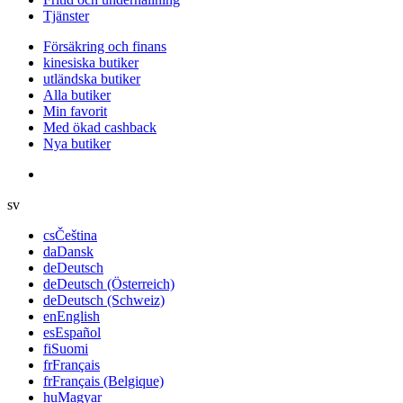
Tjänster
Försäkring och finans
kinesiska butiker
utländska butiker
Alla butiker
Min favorit
Med ökad cashback
Nya butiker
sv
cs
Čeština
da
Dansk
de
Deutsch
de
Deutsch (Österreich)
de
Deutsch (Schweiz)
en
English
es
Español
fi
Suomi
fr
Français
fr
Français (Belgique)
hu
Magyar