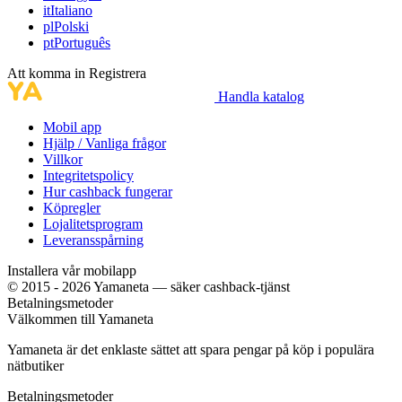
it
Italiano
pl
Polski
pt
Português
Att komma in
Registrera
Handla katalog
Mobil app
Hjälp / Vanliga frågor
Villkor
Integritetspolicy
Hur cashback fungerar
Köpregler
Lojalitetsprogram
Leveransspårning
Installera vår mobilapp
© 2015 - 2026 Yamaneta —
säker cashback-tjänst
Betalningsmetoder
Välkommen till
Ya
maneta
Yamaneta är det enklaste sättet att spara pengar på köp i populära
nätbutiker
Betalningsmetoder