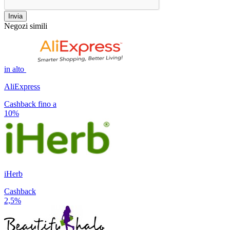
Invia
Negozi simili
in alto
AliExpress
Cashback fino a
10%
iHerb
Cashback
2,5%