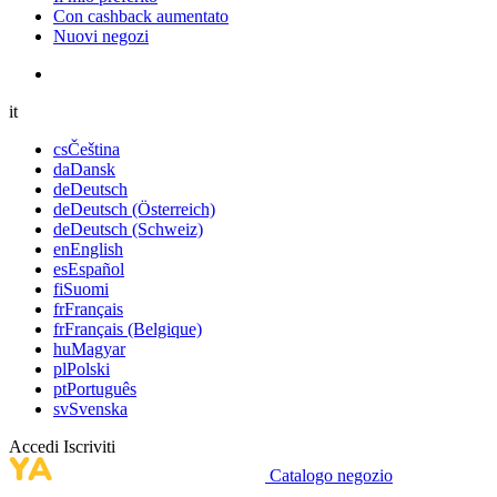
Con cashback aumentato
Nuovi negozi
it
cs
Čeština
da
Dansk
de
Deutsch
de
Deutsch (Österreich)
de
Deutsch (Schweiz)
en
English
es
Español
fi
Suomi
fr
Français
fr
Français (Belgique)
hu
Magyar
pl
Polski
pt
Português
sv
Svenska
Accedi
Iscriviti
Catalogo negozio