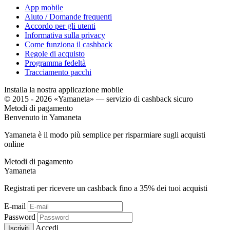
App mobile
Aiuto / Domande frequenti
Accordo per gli utenti
Informativa sulla privacy
Come funziona il cashback
Regole di acquisto
Programma fedeltà
Tracciamento pacchi
Installa la nostra applicazione mobile
© 2015 - 2026 «Yamaneta» —
servizio di cashback sicuro
Metodi di pagamento
Benvenuto in
Ya
maneta
Yamaneta è il modo più semplice per risparmiare sugli acquisti
online
Metodi di pagamento
Ya
maneta
Registrati per ricevere un cashback fino a
35%
dei tuoi acquisti
E-mail
Password
Accedi
Iscriviti