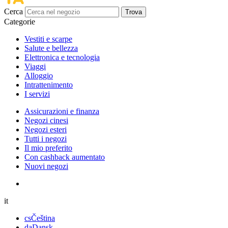
Cerca
Trova
Categorie
Vestiti e scarpe
Salute e bellezza
Elettronica e tecnologia
Viaggi
Alloggio
Intrattenimento
I servizi
Assicurazioni e finanza
Negozi cinesi
Negozi esteri
Tutti i negozi
Il mio preferito
Con cashback aumentato
Nuovi negozi
it
cs
Čeština
da
Dansk