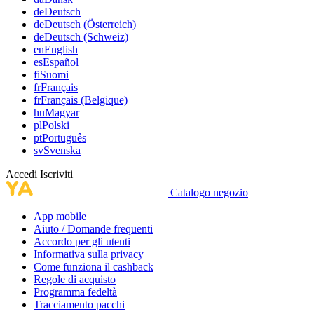
de
Deutsch
de
Deutsch (Österreich)
de
Deutsch (Schweiz)
en
English
es
Español
fi
Suomi
fr
Français
fr
Français (Belgique)
hu
Magyar
pl
Polski
pt
Português
sv
Svenska
Accedi
Iscriviti
Catalogo negozio
App mobile
Aiuto / Domande frequenti
Accordo per gli utenti
Informativa sulla privacy
Come funziona il cashback
Regole di acquisto
Programma fedeltà
Tracciamento pacchi