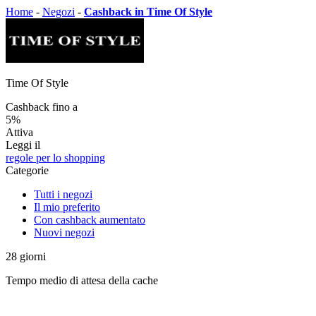
Home
-
Negozi
-
Cashback in Time Of Style
Time Of Style
Cashback fino a
5%
Attiva
Leggi il
regole per lo shopping
Categorie
Tutti i negozi
Il mio preferito
Con cashback aumentato
Nuovi negozi
28
giorni
Tempo medio di attesa della cache