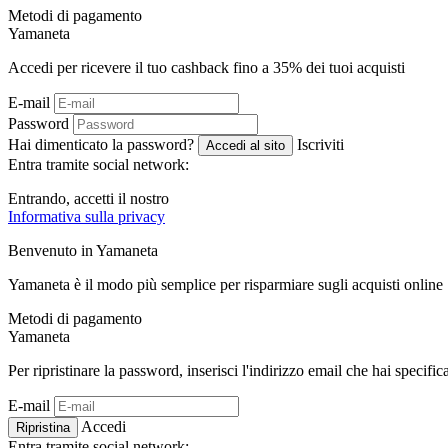
Metodi di pagamento
Ya
maneta
Accedi per ricevere il tuo cashback fino a
35%
dei tuoi acquisti
E-mail
Password
Hai dimenticato la password?
Iscriviti
Accedi al sito
Entra tramite social network:
Entrando, accetti il ​​nostro
Informativa sulla privacy
Benvenuto in
Ya
maneta
Yamaneta è il modo più semplice per risparmiare sugli acquisti online
Metodi di pagamento
Ya
maneta
Per ripristinare la password, inserisci l'indirizzo email che hai specific
E-mail
Accedi
Ripristina
Entra tramite social network: