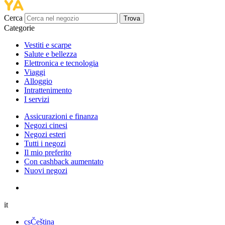
Cerca
Trova
Categorie
Vestiti e scarpe
Salute e bellezza
Elettronica e tecnologia
Viaggi
Alloggio
Intrattenimento
I servizi
Assicurazioni e finanza
Negozi cinesi
Negozi esteri
Tutti i negozi
Il mio preferito
Con cashback aumentato
Nuovi negozi
it
cs
Čeština