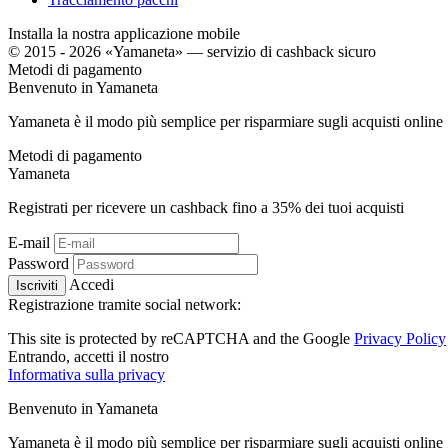
Installa la nostra applicazione mobile
© 2015 - 2026 «Yamaneta» —
servizio di cashback sicuro
Metodi di pagamento
Benvenuto in
Ya
maneta
Yamaneta è il modo più semplice per risparmiare sugli acquisti online
Metodi di pagamento
Ya
maneta
Registrati per ricevere un cashback fino a
35%
dei tuoi acquisti
E-mail
Password
Accedi
Iscriviti
Registrazione tramite social network:
This site is protected by reCAPTCHA and the Google
Privacy Policy
Entrando, accetti il ​​nostro
Informativa sulla privacy
Benvenuto in
Ya
maneta
Yamaneta è il modo più semplice per risparmiare sugli acquisti online