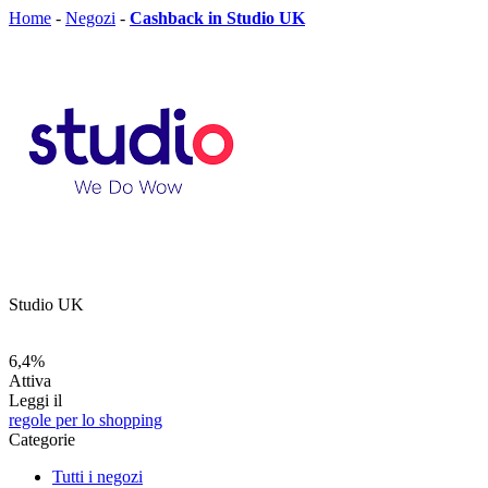
Home
-
Negozi
-
Cashback in Studio UK
Studio UK
6,4%
Attiva
Leggi il
regole per lo shopping
Categorie
Tutti i negozi