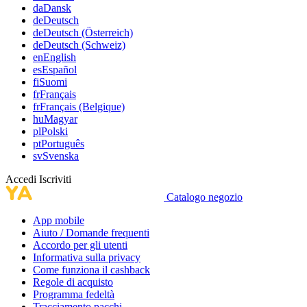
da
Dansk
de
Deutsch
de
Deutsch (Österreich)
de
Deutsch (Schweiz)
en
English
es
Español
fi
Suomi
fr
Français
fr
Français (Belgique)
hu
Magyar
pl
Polski
pt
Português
sv
Svenska
Accedi
Iscriviti
Catalogo negozio
App mobile
Aiuto / Domande frequenti
Accordo per gli utenti
Informativa sulla privacy
Come funziona il cashback
Regole di acquisto
Programma fedeltà
Tracciamento pacchi