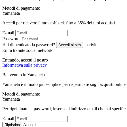
Metodi di pagamento
Ya
maneta
Accedi per ricevere il tuo cashback fino a
35%
dei tuoi acquisti
E-mail
Password
Hai dimenticato la password?
Iscriviti
Accedi al sito
Entra tramite social network:
Entrando, accetti il ​​nostro
Informativa sulla privacy
Benvenuto in
Ya
maneta
Yamaneta è il modo più semplice per risparmiare sugli acquisti online
Metodi di pagamento
Ya
maneta
Per ripristinare la password, inserisci l'indirizzo email che hai specific
E-mail
Accedi
Ripristina