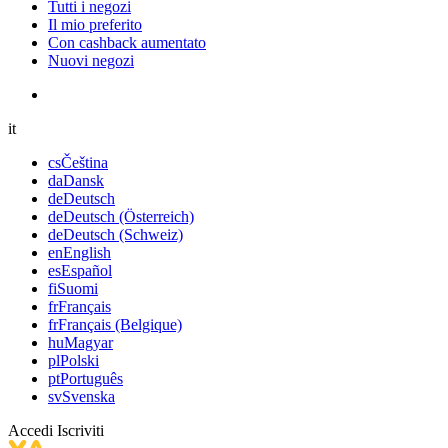
Tutti i negozi
Il mio preferito
Con cashback aumentato
Nuovi negozi
it
cs
Čeština
da
Dansk
de
Deutsch
de
Deutsch (Österreich)
de
Deutsch (Schweiz)
en
English
es
Español
fi
Suomi
fr
Français
fr
Français (Belgique)
hu
Magyar
pl
Polski
pt
Português
sv
Svenska
Accedi
Iscriviti