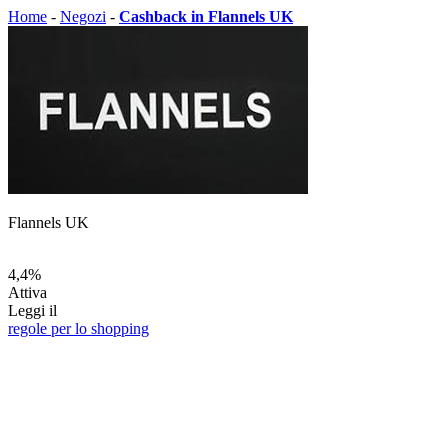
Home
-
Negozi
-
Cashback in Flannels UK
Flannels UK
4,4%
Attiva
Leggi il
regole per lo shopping