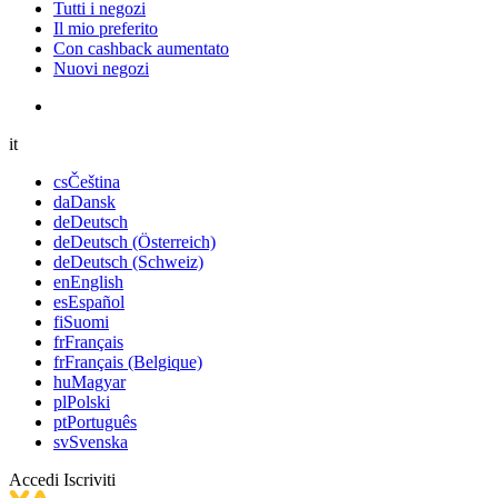
Tutti i negozi
Il mio preferito
Con cashback aumentato
Nuovi negozi
it
cs
Čeština
da
Dansk
de
Deutsch
de
Deutsch (Österreich)
de
Deutsch (Schweiz)
en
English
es
Español
fi
Suomi
fr
Français
fr
Français (Belgique)
hu
Magyar
pl
Polski
pt
Português
sv
Svenska
Accedi
Iscriviti