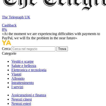
The Telegraph UK
Cashback
8%
«At the moment we are experiencing difficulties with payments to
PayPal, we will fix the problem in the near future»
Cerca
Trova
Categorie
Vestiti e scarpe
Salute e bellezza
Elettronica e tecnologia
Viaggi
Alloggio
Intrattenimento
I servizi
Assicurazioni e finanza
Negozi cinesi
Negozi esteri