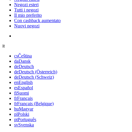
Negozi esteri
Tutti i negozi
Il mio preferito
Con cashback aumentato
Nuovi negozi
it
cs
Čeština
da
Dansk
de
Deutsch
de
Deutsch (Österreich)
de
Deutsch (Schweiz)
en
English
es
Español
fi
Suomi
fr
Français
fr
Français (Belgique)
hu
Magyar
pl
Polski
pt
Português
sv
Svenska