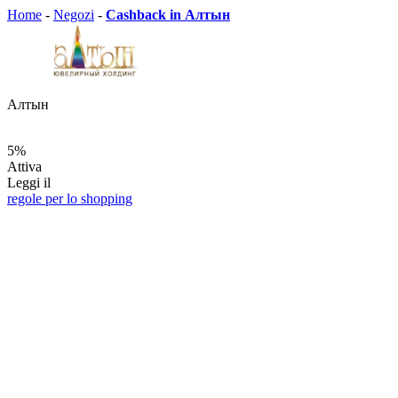
Home
-
Negozi
-
Cashback in Алтын
Алтын
5%
Attiva
Leggi il
regole per lo shopping