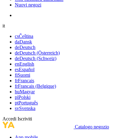
Nuovi negozi
it
cs
Čeština
da
Dansk
de
Deutsch
de
Deutsch (Österreich)
de
Deutsch (Schweiz)
en
English
es
Español
fi
Suomi
fr
Français
fr
Français (Belgique)
hu
Magyar
pl
Polski
pt
Português
sv
Svenska
Accedi
Iscriviti
Catalogo negozio
App mobile