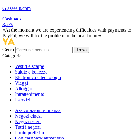
Glasseslit.com
Cashback
3,2%
«At the moment we are experiencing difficulties with payments to
PayPal, we will fix the problem in the near future»
Cerca
Trova
Categorie
Vestiti e scarpe
Salute e bellezza
Elettronica e tecnologia
Viaggi
Alloggio
Intrattenimento
I servizi
Assicurazioni e finanza
Negozi cinesi
Negozi esteri
Tutti i negozi
Il mio preferito
Con cashback aumentato