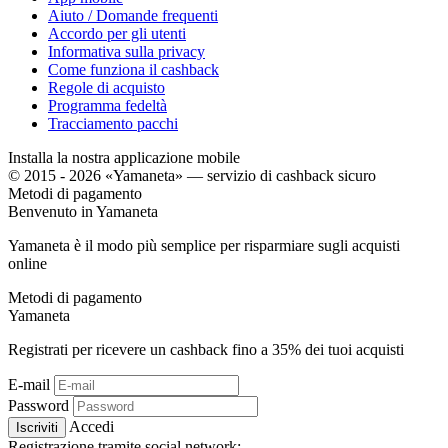
Aiuto / Domande frequenti
Accordo per gli utenti
Informativa sulla privacy
Come funziona il cashback
Regole di acquisto
Programma fedeltà
Tracciamento pacchi
Installa la nostra applicazione mobile
© 2015 - 2026 «Yamaneta» —
servizio di cashback sicuro
Metodi di pagamento
Benvenuto in
Ya
maneta
Yamaneta è il modo più semplice per risparmiare sugli acquisti
online
Metodi di pagamento
Ya
maneta
Registrati per ricevere un cashback fino a
35%
dei tuoi acquisti
E-mail
Password
Accedi
Iscriviti
Registrazione tramite social network: