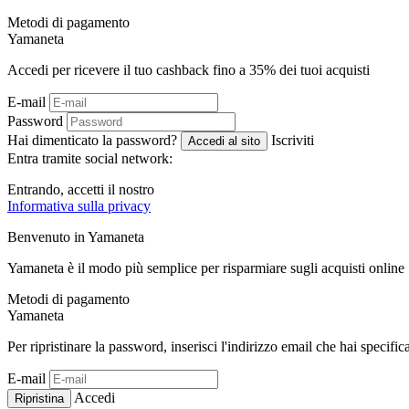
Metodi di pagamento
Ya
maneta
Accedi per ricevere il tuo cashback fino a
35%
dei tuoi acquisti
E-mail
Password
Hai dimenticato la password?
Iscriviti
Accedi al sito
Entra tramite social network:
Entrando, accetti il ​​nostro
Informativa sulla privacy
Benvenuto in
Ya
maneta
Yamaneta è il modo più semplice per risparmiare sugli acquisti online
Metodi di pagamento
Ya
maneta
Per ripristinare la password, inserisci l'indirizzo email che hai specific
E-mail
Accedi
Ripristina