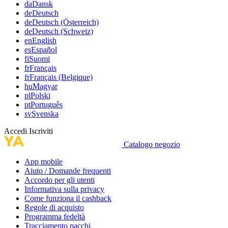
da
Dansk
de
Deutsch
de
Deutsch (Österreich)
de
Deutsch (Schweiz)
en
English
es
Español
fi
Suomi
fr
Français
fr
Français (Belgique)
hu
Magyar
pl
Polski
pt
Português
sv
Svenska
Accedi
Iscriviti
Catalogo negozio
App mobile
Aiuto / Domande frequenti
Accordo per gli utenti
Informativa sulla privacy
Come funziona il cashback
Regole di acquisto
Programma fedeltà
Tracciamento pacchi