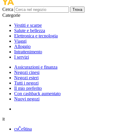
Cerca
Trova
Categorie
Vestiti e scarpe
Salute e bellezza
Elettronica e tecnologia
Viaggi
Alloggio
Intrattenimento
I servizi
Assicurazioni e finanza
Negozi cinesi
Negozi esteri
Tutti i negozi
Il mio preferito
Con cashback aumentato
Nuovi negozi
it
cs
Čeština