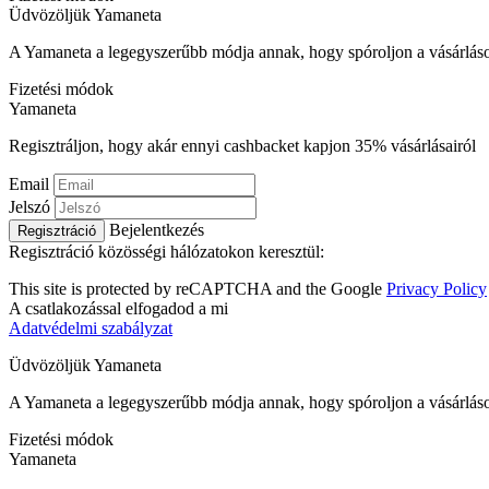
Üdvözöljük
Ya
maneta
A Yamaneta a legegyszerűbb módja annak, hogy spóroljon a vásárlás
Fizetési módok
Ya
maneta
Regisztráljon, hogy akár ennyi cashbacket kapjon
35%
vásárlásairól
Email
Jelszó
Bejelentkezés
Regisztráció
Regisztráció közösségi hálózatokon keresztül:
This site is protected by reCAPTCHA and the Google
Privacy Policy
A csatlakozással elfogadod a mi
Adatvédelmi szabályzat
Üdvözöljük
Ya
maneta
A Yamaneta a legegyszerűbb módja annak, hogy spóroljon a vásárlás
Fizetési módok
Ya
maneta