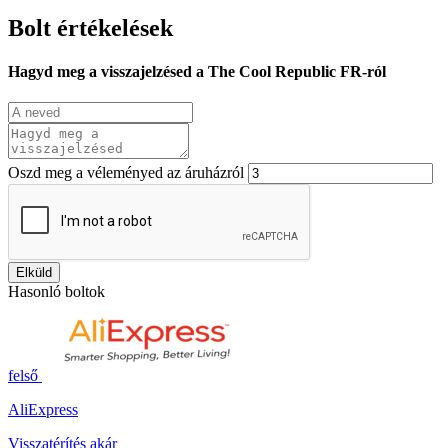
Bolt értékelések
Hagyd meg a visszajelzésed a The Cool Republic FR-ról
Oszd meg a véleményed az áruházról
Elküld
Hasonló boltok
felső
AliExpress
Visszatérítés akár