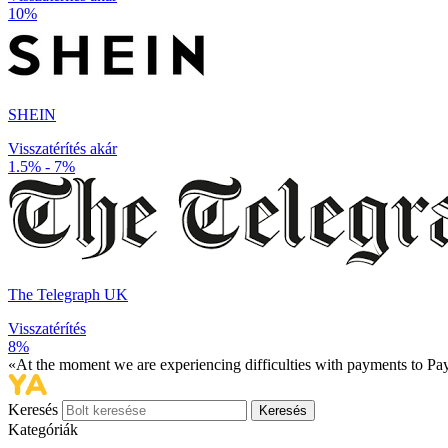
10%
SHEIN
Visszatérítés akár
1.5% - 7%
The Telegraph UK
Visszatérítés
8%
«At the moment we are experiencing difficulties with payments to PayP
Keresés
Keresés
Kategóriák