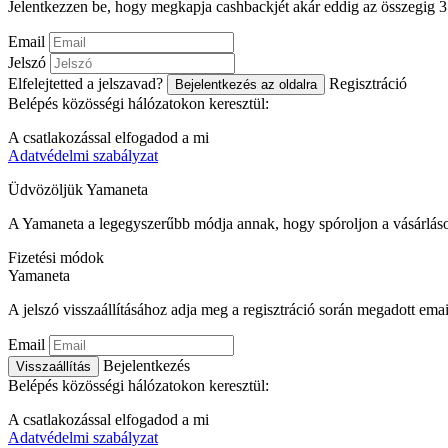
Jelentkezzen be, hogy megkapja cashbackjét akár eddig az összegig
Email
Jelszó
Elfelejtetted a jelszavad?
Regisztráció
Bejelentkezés az oldalra
Belépés közösségi hálózatokon keresztül:
A csatlakozással elfogadod a mi
Adatvédelmi szabályzat
Üdvözöljük
Ya
maneta
A Yamaneta a legegyszerűbb módja annak, hogy spóroljon a vásárlás
Fizetési módok
Ya
maneta
A jelszó visszaállításához adja meg a regisztráció során megadott emai
Email
Bejelentkezés
Visszaállítás
Belépés közösségi hálózatokon keresztül:
A csatlakozással elfogadod a mi
Adatvédelmi szabályzat