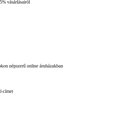
35%
vásárlásairól
okon népszerű online áruházakban
l-címet