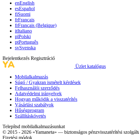
en
English
es
Español
fi
Suomi
fr
Français
fr
Français (Belgique)
it
Italiano
pl
Polski
pt
Português
sv
Svenska
Bejelentkezés
Regisztráció
Üzlet katalógus
Mobilalkalmazás
Súgó / Gyakran ismételt kérdések
Felhasználói szerződés
Adatvédelmi irányelvek
Hogyan működik a visszatérítés
Vásárlási szabályok
Hűségprogram
Szállításkövetés
Telepítsd mobilalkalmazásunkat
© 2015 - 2026 «Yamaneta» —
biztonságos pénzvisszatérítési szolgált
Fizetési módok