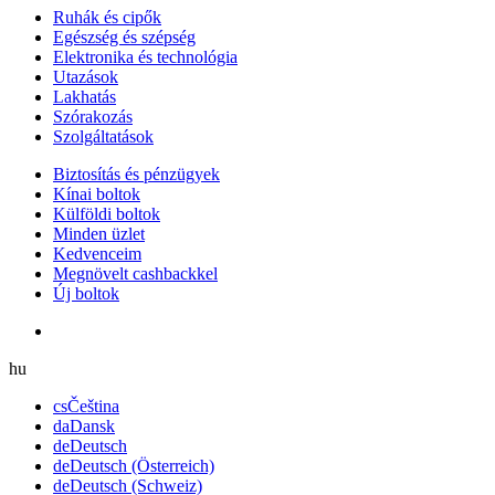
Ruhák és cipők
Egészség és szépség
Elektronika és technológia
Utazások
Lakhatás
Szórakozás
Szolgáltatások
Biztosítás és pénzügyek
Kínai boltok
Külföldi boltok
Minden üzlet
Kedvenceim
Megnövelt cashbackkel
Új boltok
hu
cs
Čeština
da
Dansk
de
Deutsch
de
Deutsch (Österreich)
de
Deutsch (Schweiz)