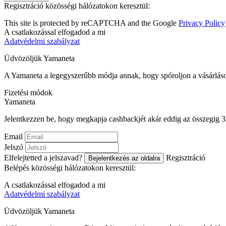
Regisztráció közösségi hálózatokon keresztül:
This site is protected by reCAPTCHA and the Google
Privacy Policy
A csatlakozással elfogadod a mi
Adatvédelmi szabályzat
Üdvözöljük
Ya
maneta
A Yamaneta a legegyszerűbb módja annak, hogy spóroljon a vásárlás
Fizetési módok
Ya
maneta
Jelentkezzen be, hogy megkapja cashbackjét akár eddig az összegig
Email
Jelszó
Elfelejtetted a jelszavad?
Regisztráció
Bejelentkezés az oldalra
Belépés közösségi hálózatokon keresztül:
A csatlakozással elfogadod a mi
Adatvédelmi szabályzat
Üdvözöljük
Ya
maneta