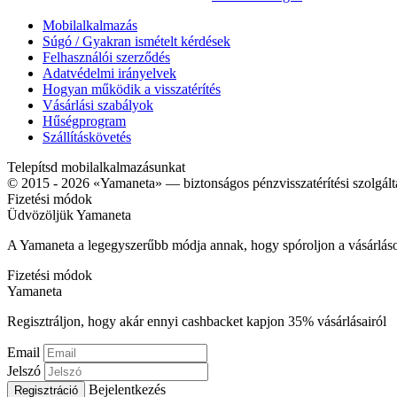
Mobilalkalmazás
Súgó / Gyakran ismételt kérdések
Felhasználói szerződés
Adatvédelmi irányelvek
Hogyan működik a visszatérítés
Vásárlási szabályok
Hűségprogram
Szállításkövetés
Telepítsd mobilalkalmazásunkat
© 2015 - 2026 «Yamaneta» —
biztonságos pénzvisszatérítési szolgált
Fizetési módok
Üdvözöljük
Ya
maneta
A Yamaneta a legegyszerűbb módja annak, hogy spóroljon a vásárlás
Fizetési módok
Ya
maneta
Regisztráljon, hogy akár ennyi cashbacket kapjon
35%
vásárlásairól
Email
Jelszó
Bejelentkezés
Regisztráció