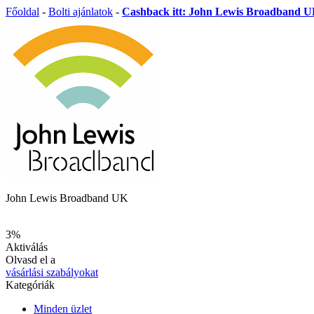
Főoldal
-
Bolti ajánlatok
-
Cashback itt: John Lewis Broadband 
John Lewis Broadband UK
3%
Aktiválás
Olvasd el a
vásárlási szabályokat
Kategóriák
Minden üzlet