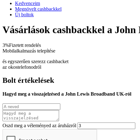
Kedvenceim
Megnövelt cashbackkel
Új boltok
Vásárlások cashbackkel a Joh
3%
Fizetett rendelés
Mobilalkalmazás telepítése
és egyszerűen szerezz cashbacket
az okostelefonodról
Bolt értékelések
Hagyd meg a visszajelzésed a John Lewis Broadband UK-ról
Oszd meg a véleményed az áruházról