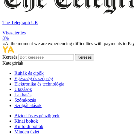
The Telegraph UK
Visszatérítés
8%
«At the moment we are experiencing difficulties with payments to PayP
Keresés
Keresés
Kategóriák
Ruhák és cipők
Egészség és szépség
Elektronika és technológia
Utazások
Lakhatás
Szórakozás
Szolgáltatások
Biztosítás és pénzügyek
Kínai boltok
Külföldi boltok
Minden üzlet