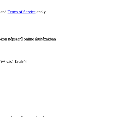
and
Terms of Service
apply.
okon népszerű online áruházakban
35%
vásárlásairól