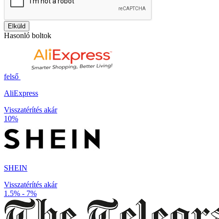
Elküld
Hasonló boltok
felső
AliExpress
Visszatérítés akár
10%
SHEIN
Visszatérítés akár
1.5% - 7%