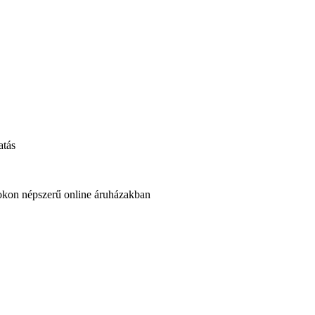
atás
okon népszerű online áruházakban