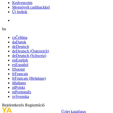
Kedvenceim
Megnövelt cashbackkel
Új boltok
hu
cs
Čeština
da
Dansk
de
Deutsch
de
Deutsch (Österreich)
de
Deutsch (Schweiz)
en
English
es
Español
fi
Suomi
fr
Français
fr
Français (Belgique)
it
Italiano
pl
Polski
pt
Português
sv
Svenska
Bejelentkezés
Regisztráció
Üzlet katalógus