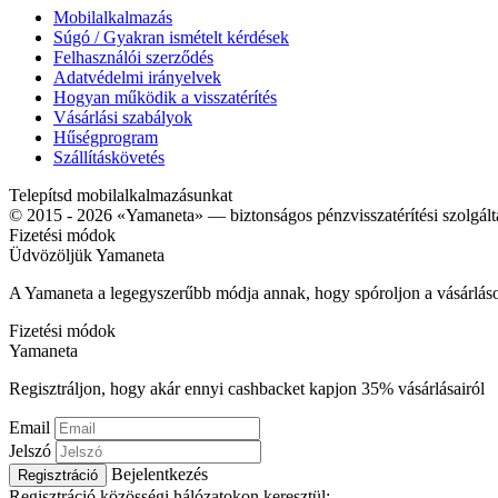
Mobilalkalmazás
Súgó / Gyakran ismételt kérdések
Felhasználói szerződés
Adatvédelmi irányelvek
Hogyan működik a visszatérítés
Vásárlási szabályok
Hűségprogram
Szállításkövetés
Telepítsd mobilalkalmazásunkat
© 2015 - 2026 «Yamaneta» —
biztonságos pénzvisszatérítési szolgált
Fizetési módok
Üdvözöljük
Ya
maneta
A Yamaneta a legegyszerűbb módja annak, hogy spóroljon a vásárlás
Fizetési módok
Ya
maneta
Regisztráljon, hogy akár ennyi cashbacket kapjon
35%
vásárlásairól
Email
Jelszó
Bejelentkezés
Regisztráció
Regisztráció közösségi hálózatokon keresztül: