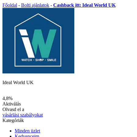
Főoldal
-
Bolti ajánlatok
-
Cashback itt: Ideal World UK
Ideal World UK
4,8%
Aktiválás
Olvasd el a
vásárlási szabályokat
Kategóriák
Minden üzlet
Kedvenceim