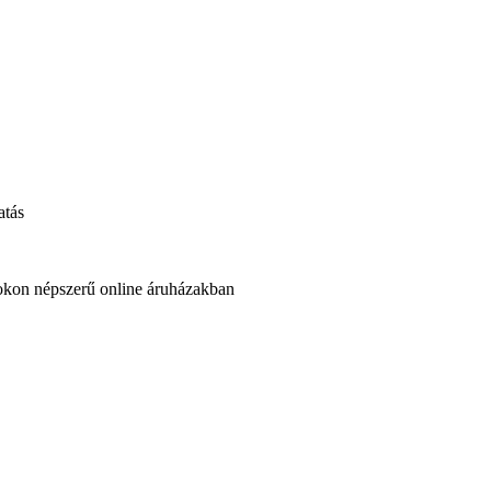
atás
okon népszerű online áruházakban