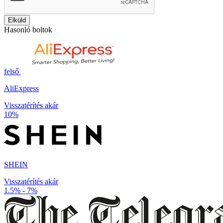
Elküld
Hasonló boltok
felső
AliExpress
Visszatérítés akár
10%
SHEIN
Visszatérítés akár
1.5% - 7%