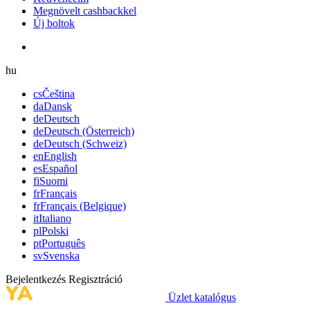
Megnövelt cashbackkel
Új boltok
hu
cs
Čeština
da
Dansk
de
Deutsch
de
Deutsch (Österreich)
de
Deutsch (Schweiz)
en
English
es
Español
fi
Suomi
fr
Français
fr
Français (Belgique)
it
Italiano
pl
Polski
pt
Português
sv
Svenska
Bejelentkezés
Regisztráció
Üzlet katalógus