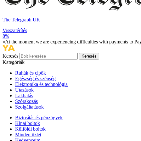
The Telegraph UK
Visszatérítés
8%
«At the moment we are experiencing difficulties with payments to PayP
Keresés
Keresés
Kategóriák
Ruhák és cipők
Egészség és szépség
Elektronika és technológia
Utazások
Lakhatás
Szórakozás
Szolgáltatások
Biztosítás és pénzügyek
Kínai boltok
Külföldi boltok
Minden üzlet
Kedvenceim