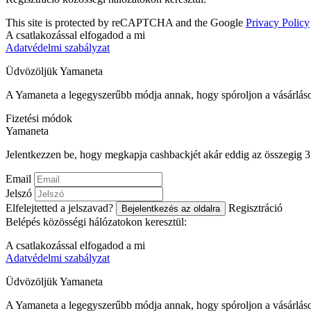
This site is protected by reCAPTCHA and the Google
Privacy Policy
A csatlakozással elfogadod a mi
Adatvédelmi szabályzat
Üdvözöljük
Ya
maneta
A Yamaneta a legegyszerűbb módja annak, hogy spóroljon a vásárlás
Fizetési módok
Ya
maneta
Jelentkezzen be, hogy megkapja cashbackjét akár eddig az összegig
Email
Jelszó
Elfelejtetted a jelszavad?
Regisztráció
Bejelentkezés az oldalra
Belépés közösségi hálózatokon keresztül:
A csatlakozással elfogadod a mi
Adatvédelmi szabályzat
Üdvözöljük
Ya
maneta
A Yamaneta a legegyszerűbb módja annak, hogy spóroljon a vásárlás