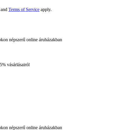
and
Terms of Service
apply.
okon népszerű online áruházakban
35%
vásárlásairól
okon népszerű online áruházakban