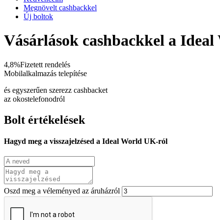
Megnövelt cashbackkel
Új boltok
Vásárlások cashbackkel a Idea
4,8%
Fizetett rendelés
Mobilalkalmazás telepítése
és egyszerűen szerezz cashbacket
az okostelefonodról
Bolt értékelések
Hagyd meg a visszajelzésed a Ideal World UK-ról
Oszd meg a véleményed az áruházról