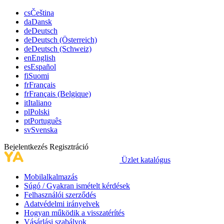
cs
Čeština
da
Dansk
de
Deutsch
de
Deutsch (Österreich)
de
Deutsch (Schweiz)
en
English
es
Español
fi
Suomi
fr
Français
fr
Français (Belgique)
it
Italiano
pl
Polski
pt
Português
sv
Svenska
Bejelentkezés
Regisztráció
Üzlet katalógus
Mobilalkalmazás
Súgó / Gyakran ismételt kérdések
Felhasználói szerződés
Adatvédelmi irányelvek
Hogyan működik a visszatérítés
Vásárlási szabályok