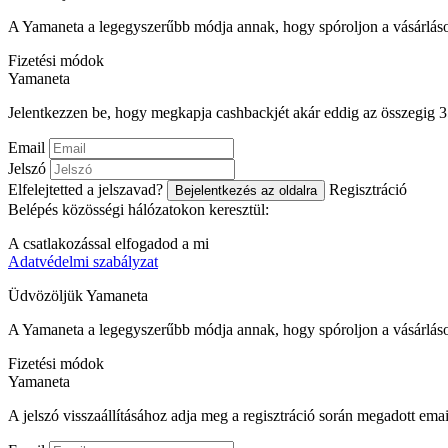
A Yamaneta a legegyszerűbb módja annak, hogy spóroljon a vásárlás
Fizetési módok
Ya
maneta
Jelentkezzen be, hogy megkapja cashbackjét akár eddig az összegig
Email
Jelszó
Elfelejtetted a jelszavad?
Regisztráció
Bejelentkezés az oldalra
Belépés közösségi hálózatokon keresztül:
A csatlakozással elfogadod a mi
Adatvédelmi szabályzat
Üdvözöljük
Ya
maneta
A Yamaneta a legegyszerűbb módja annak, hogy spóroljon a vásárlás
Fizetési módok
Ya
maneta
A jelszó visszaállításához adja meg a regisztráció során megadott emai