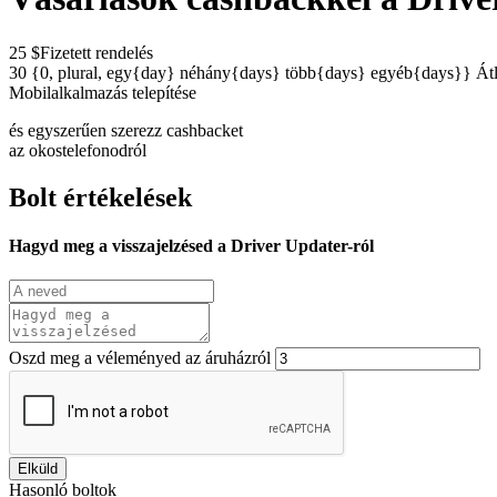
25 $
Fizetett rendelés
30 {0, plural, egy{day} néhány{days} több{days} egyéb{days}}
Át
Mobilalkalmazás telepítése
és egyszerűen szerezz cashbacket
az okostelefonodról
Bolt értékelések
Hagyd meg a visszajelzésed a Driver Updater-ról
Oszd meg a véleményed az áruházról
Elküld
Hasonló boltok