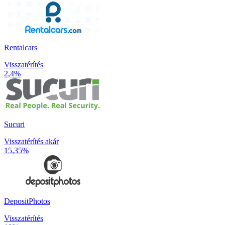
Rentalcars
Visszatérítés
2,4%
Sucuri
Visszatérítés akár
15,35%
DepositPhotos
Visszatérítés