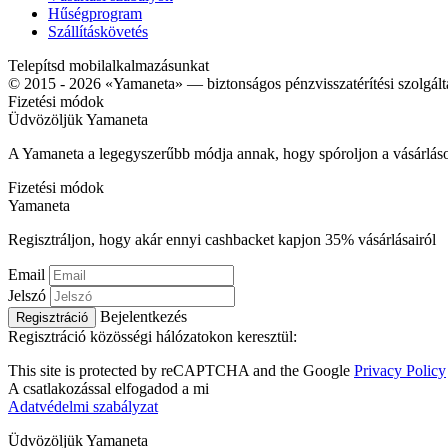
Hűségprogram
Szállításkövetés
Telepítsd mobilalkalmazásunkat
© 2015 - 2026 «Yamaneta» —
biztonságos pénzvisszatérítési szolgált
Fizetési módok
Üdvözöljük
Ya
maneta
A Yamaneta a legegyszerűbb módja annak, hogy spóroljon a vásárlás
Fizetési módok
Ya
maneta
Regisztráljon, hogy akár ennyi cashbacket kapjon
35%
vásárlásairól
Email
Jelszó
Bejelentkezés
Regisztráció
Regisztráció közösségi hálózatokon keresztül:
This site is protected by reCAPTCHA and the Google
Privacy Policy
A csatlakozással elfogadod a mi
Adatvédelmi szabályzat
Üdvözöljük
Ya
maneta