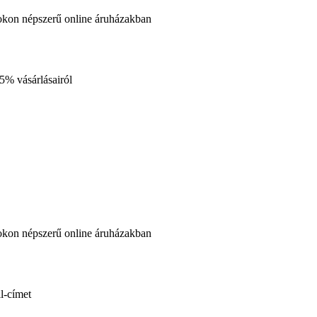
okon népszerű online áruházakban
35%
vásárlásairól
okon népszerű online áruházakban
l-címet