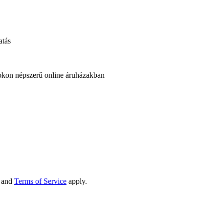
atás
okon népszerű online áruházakban
and
Terms of Service
apply.