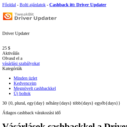
Főoldal
-
Bolti ajánlatok
-
Cashback itt: Driver Updater
Driver Updater
25 $
Aktiválás
Olvasd el a
vásárlási szabályokat
Kategóriák
Minden üzlet
Kedvenceim
Megnövelt cashbackkel
Új boltok
30
{0, plural, egy{day} néhány{days} több{days} egyéb{days}}
Átlagos
cashback várakozási idő
Vásárlások cashbackkel a Drive