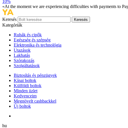
10%
«At the moment we are experiencing difficulties with payments to PayP
Keresés
Keresés
Kategóriák
Ruhák és cipők
Egészség és szépség
Elektronika és technológia
Utazások
Lakhatás
Szórakozás
Szolgáltatások
Biztosítás és pénzügyek
Kínai boltok
Külföldi boltok
Minden üzlet
Kedvenceim
Megnövelt cashbackkel
Új boltok
hu