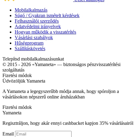
Mobilalkalmazás
Súgó / Gyakran ismételt kérdések
Felhasználói szerződés
Adatvédelmi irányelvek
Hogyan működik a visszatérítés
Vásárlási szabályok
Hűségprogram
Szállításkövetés
Telepítsd mobilalkalmazásunkat
© 2015 - 2026 «Yamaneta» —
biztonságos pénzvisszatérítési
szolgáltatás
Fizetési módok
Üdvözöljük
Ya
maneta
A Yamaneta a legegyszerűbb módja annak, hogy spóroljon a
vásárlásokon népszerű online áruházakban
Fizetési módok
Ya
maneta
Regisztráljon, hogy akár ennyi cashbacket kapjon
35%
vásárlásairól
Email