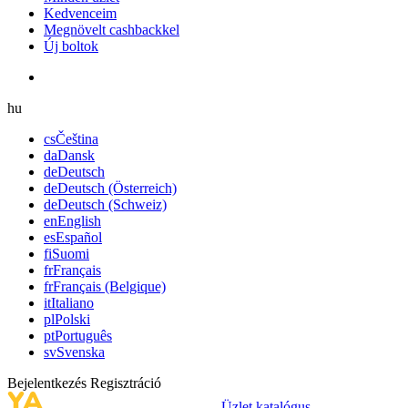
Kedvenceim
Megnövelt cashbackkel
Új boltok
hu
cs
Čeština
da
Dansk
de
Deutsch
de
Deutsch (Österreich)
de
Deutsch (Schweiz)
en
English
es
Español
fi
Suomi
fr
Français
fr
Français (Belgique)
it
Italiano
pl
Polski
pt
Português
sv
Svenska
Bejelentkezés
Regisztráció
Üzlet katalógus