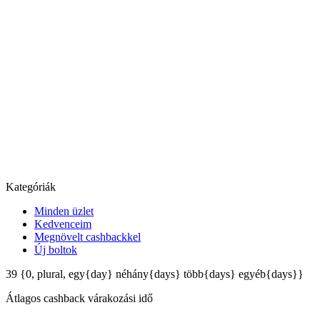
Kategóriák
Minden üzlet
Kedvenceim
Megnövelt cashbackkel
Új boltok
39
{0, plural, egy{day} néhány{days} több{days} egyéb{days}}
Átlagos
cashback várakozási idő