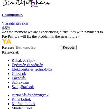
Beautifulhalo
Visszatérítés akár
4,8%
«At the moment we are experiencing difficulties with payments to
PayPal, we will fix the problem in the near future»
Keresés
Keresés
Kategóriák
Ruhák és cipők
Egészség és szépség
Elektronika és technológia
Utazások
Lakhatás
Szórakozás
Szolgáltatások
Biztosítás és pénzügyek
Kínai boltok
Külföldi boltok
Minden üzlet