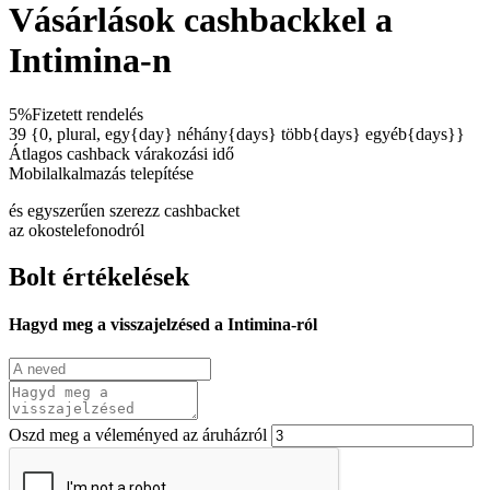
Vásárlások cashbackkel a
Intimina-n
5%
Fizetett rendelés
39 {0, plural, egy{day} néhány{days} több{days} egyéb{days}}
Átlagos cashback várakozási idő
Mobilalkalmazás telepítése
és egyszerűen szerezz cashbacket
az okostelefonodról
Bolt értékelések
Hagyd meg a visszajelzésed a Intimina-ról
Oszd meg a véleményed az áruházról