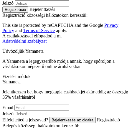
Jelszó
Bejelentkezés
Regisztráció
Regisztráció közösségi hálózatokon keresztül:
This site is protected by reCAPTCHA and the Google
Privacy
Policy
and
Terms of Service
apply.
A csatlakozással elfogadod a mi
Adatvédelmi szabályzat
Üdvözöljük
Ya
maneta
A Yamaneta a legegyszerűbb módja annak, hogy spóroljon a
vásárlásokon népszerű online áruházakban
Fizetési módok
Ya
maneta
Jelentkezzen be, hogy megkapja cashbackjét akár eddig az összegig
35%
vásárlásairól
Email
Jelszó
Elfelejtetted a jelszavad?
Regisztráció
Bejelentkezés az oldalra
Belépés közösségi hálózatokon keresztül: