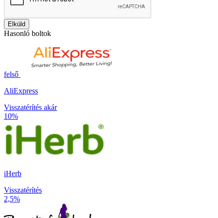
Elküld
Hasonló boltok
felső
AliExpress
Visszatérítés akár
10%
iHerb
Visszatérítés
2,5%