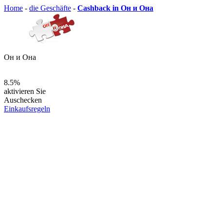
Home
-
die Geschäfte
-
Cashback in Он и Она
Он и Она
8.5%
aktivieren Sie
Auschecken
Einkaufsregeln