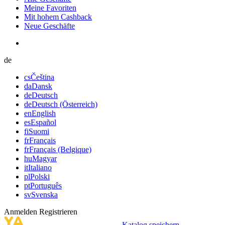
Meine Favoriten
Mit hohem Cashback
Neue Geschäfte
de
cs
Čeština
da
Dansk
de
Deutsch
de
Deutsch (Österreich)
en
English
es
Español
fi
Suomi
fr
Français
fr
Français (Belgique)
hu
Magyar
it
Italiano
pl
Polski
pt
Português
sv
Svenska
Anmelden
Registrieren
Katalog speichern