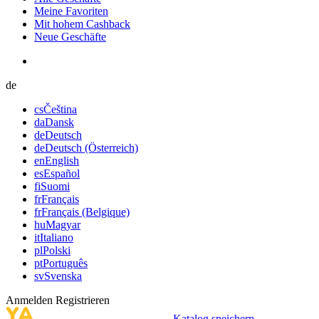
Meine Favoriten
Mit hohem Cashback
Neue Geschäfte
de
cs
Čeština
da
Dansk
de
Deutsch
de
Deutsch (Österreich)
en
English
es
Español
fi
Suomi
fr
Français
fr
Français (Belgique)
hu
Magyar
it
Italiano
pl
Polski
pt
Português
sv
Svenska
Anmelden
Registrieren
Katalog speichern