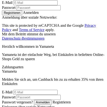
E-Mail
Passwort
Anmelden
Registrieren
Anmeldung über soziale Netzwerke:
This site is protected by reCAPTCHA and the Google
Privacy
Policy
and
Terms of Service
apply.
Mit dem Beitritt stimmst du unseren
Datenschutz-Bestimmungen
Herzlich willkommen in
Ya
maneta
Yamaneta ist der einfachste Weg, bei Einkäufen in beliebten Online-
Shops Geld zu sparen
Zahlungsarten
Ya
maneta
Melden Sie sich an, um Cashback bis zu zu erhalten
35%
von ihren
Einkäufen
E-Mail
Passwort
Passwort vergessen?
Registrieren
Anmelden
Einloggen über soziale Netzwerke: