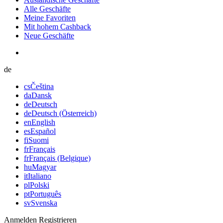
Alle Geschäfte
Meine Favoriten
Mit hohem Cashback
Neue Geschäfte
de
cs
Čeština
da
Dansk
de
Deutsch
de
Deutsch (Österreich)
en
English
es
Español
fi
Suomi
fr
Français
fr
Français (Belgique)
hu
Magyar
it
Italiano
pl
Polski
pt
Português
sv
Svenska
Anmelden
Registrieren