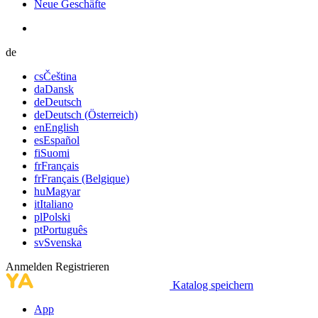
Neue Geschäfte
de
cs
Čeština
da
Dansk
de
Deutsch
de
Deutsch (Österreich)
en
English
es
Español
fi
Suomi
fr
Français
fr
Français (Belgique)
hu
Magyar
it
Italiano
pl
Polski
pt
Português
sv
Svenska
Anmelden
Registrieren
Katalog speichern
App