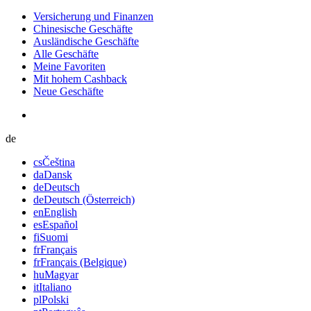
Versicherung und Finanzen
Chinesische Geschäfte
Ausländische Geschäfte
Alle Geschäfte
Meine Favoriten
Mit hohem Cashback
Neue Geschäfte
de
cs
Čeština
da
Dansk
de
Deutsch
de
Deutsch (Österreich)
en
English
es
Español
fi
Suomi
fr
Français
fr
Français (Belgique)
hu
Magyar
it
Italiano
pl
Polski