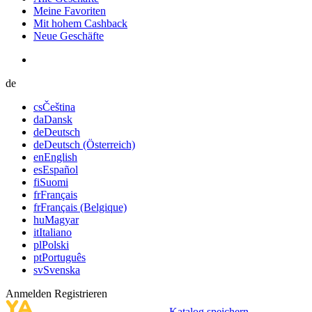
Meine Favoriten
Mit hohem Cashback
Neue Geschäfte
de
cs
Čeština
da
Dansk
de
Deutsch
de
Deutsch (Österreich)
en
English
es
Español
fi
Suomi
fr
Français
fr
Français (Belgique)
hu
Magyar
it
Italiano
pl
Polski
pt
Português
sv
Svenska
Anmelden
Registrieren
Katalog speichern