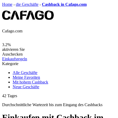
Home
-
die Geschäfte
-
Cashback in Cafago.com
Cafago.com
3.2%
aktivieren Sie
Auschecken
Einkaufsregeln
Kategorie
Alle Geschäfte
Meine Favoriten
Mit hohem Cashback
Neue Geschäfte
42
Tages
Durchschnittliche Wartezeit
bis zum Eingang des Cashbacks
Einkaufen mit Cashback im