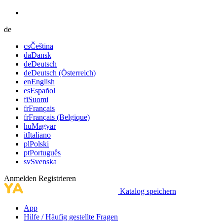
de
cs
Čeština
da
Dansk
de
Deutsch
de
Deutsch (Österreich)
en
English
es
Español
fi
Suomi
fr
Français
fr
Français (Belgique)
hu
Magyar
it
Italiano
pl
Polski
pt
Português
sv
Svenska
Anmelden
Registrieren
Katalog speichern
App
Hilfe / Häufig gestellte Fragen