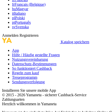
fr
Français (Belgique)
hu
Magyar
it
Italiano
pl
Polski
pt
Português
sv
Svenska
Anmelden
Registrieren
Katalog speichern
App
Hilfe / Häufig gestellte Fragen
Nutzungsvereinbarung
Datenschutz-Bestimmungen
So funktioniert Cashback
Regeln zum kauf
Treueprogramm
Sendungsverfolgung
Installieren Sie unsere mobile App
© 2015 - 2026 Yamaneta -
sicherer Cashback-Service
Zahlungsarten
Herzlich willkommen in
Ya
maneta