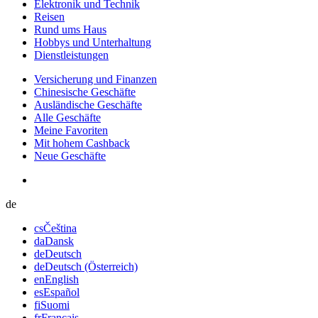
Elektronik und Technik
Reisen
Rund ums Haus
Hobbys und Unterhaltung
Dienstleistungen
Versicherung und Finanzen
Chinesische Geschäfte
Ausländische Geschäfte
Alle Geschäfte
Meine Favoriten
Mit hohem Cashback
Neue Geschäfte
de
cs
Čeština
da
Dansk
de
Deutsch
de
Deutsch (Österreich)
en
English
es
Español
fi
Suomi
fr
Français