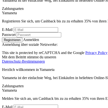
Yamaneta ist der einfachste Weg, bei Einkäufen in beliebten Online-
Zahlungsarten
Ya
maneta
Registrieren Sie sich, um Cashback bis zu zu erhalten
35%
von ihren 
E-Mail
Passwort
Anmelden
Registrieren
Anmeldung über soziale Netzwerke:
This site is protected by reCAPTCHA and the Google
Privacy Policy
Mit dem Beitritt stimmst du unseren
Datenschutz-Bestimmungen
Herzlich willkommen in
Ya
maneta
Yamaneta ist der einfachste Weg, bei Einkäufen in beliebten Online-
Zahlungsarten
Ya
maneta
Melden Sie sich an, um Cashback bis zu zu erhalten
35%
von ihren E
E-Mail