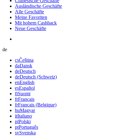
Chinesische Geschäfte
Ausländische Geschäfte
Alle Geschäfte
Meine Favoriten
Mit hohem Cashback
Neue Geschäfte
de
cs
Čeština
da
Dansk
de
Deutsch
de
Deutsch (Schweiz)
en
English
es
Español
fi
Suomi
fr
Français
fr
Français (Belgique)
hu
Magyar
it
Italiano
pl
Polski
pt
Português
sv
Svenska